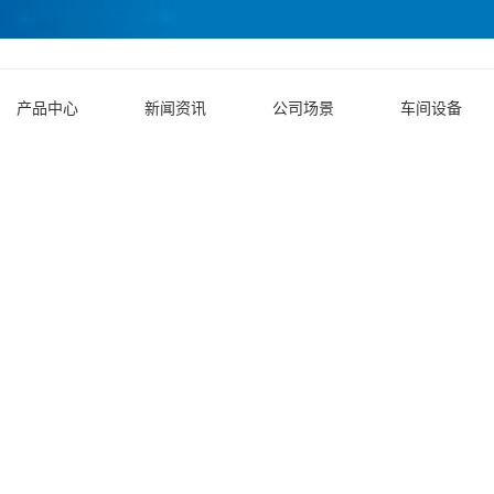
产品中心
新闻资讯
公司场景
车间设备