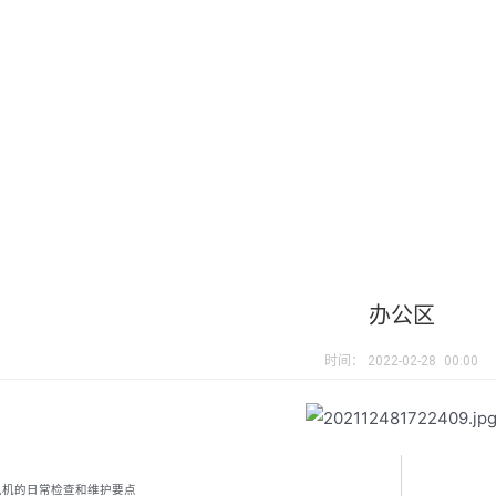
办公区
时间：
2022-02-28
00:00
风机的日常检查和维护要点