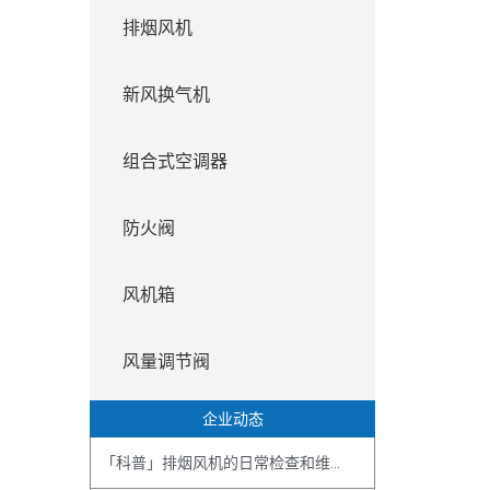
排烟风机
新风换气机
组合式空调器
防火阀
风机箱
风量调节阀
企业动态
「科普」排烟风机的日常检查和维护要点