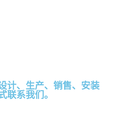
设计、生产、销售、安装
式联系我们。