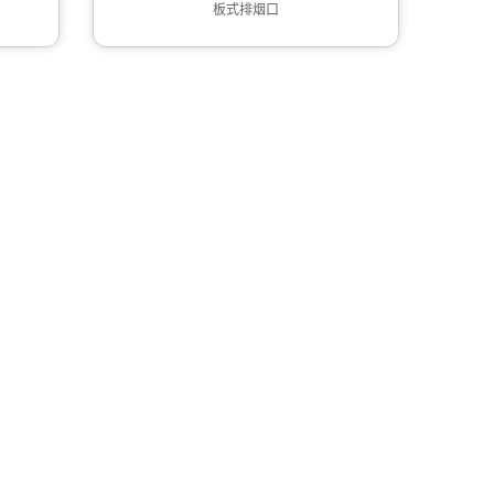
板式排烟口