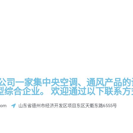
限公司一家集中央空调、通风产品的
型综合企业。 欢迎通过以下联系方
com
山东省德州市经济开发区项目东区天衢东路6555号