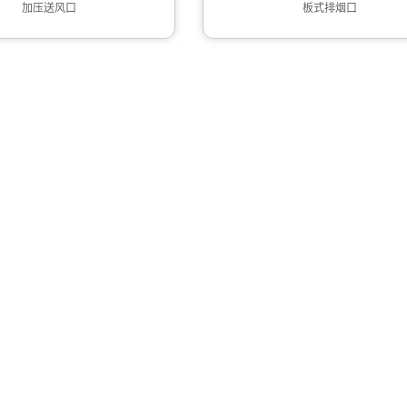
加压送风口
板式排烟口