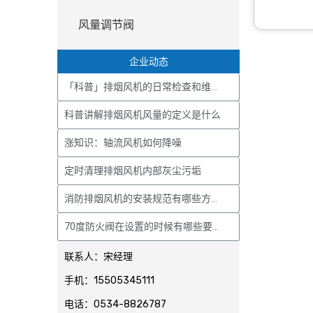
风量调节阀
企业动态
「科普」排烟风机的日常检查和维护要点
科普讲解排烟风机风量的定义是什么
涨知识：轴流风机如何降噪
定时清理排烟风机内部灰尘污垢
消防排烟风机的安装规范有哪些方面上的
70度防火阀在设置的时候有哪些要求呢
联系人：宋经理
手机：15505345111
电话：0534-8826787