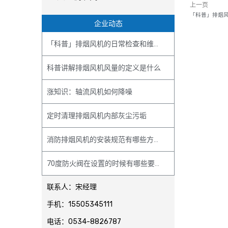
上一页
「科普」排烟
企业动态
「科普」排烟风机的日常检查和维护要点
科普讲解排烟风机风量的定义是什么
涨知识：轴流风机如何降噪
定时清理排烟风机内部灰尘污垢
消防排烟风机的安装规范有哪些方面上的
70度防火阀在设置的时候有哪些要求呢
联系人：宋经理
手机：15505345111
电话：0534-8826787