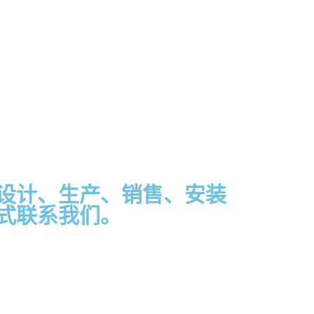
设计、生产、销售、安装
式联系我们。