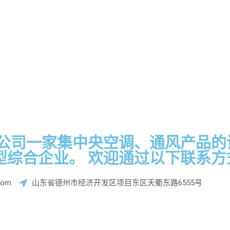
限公司一家集中央空调、通风产品的
型综合企业。 欢迎通过以下联系方
com
山东省德州市经济开发区项目东区天衢东路6555号