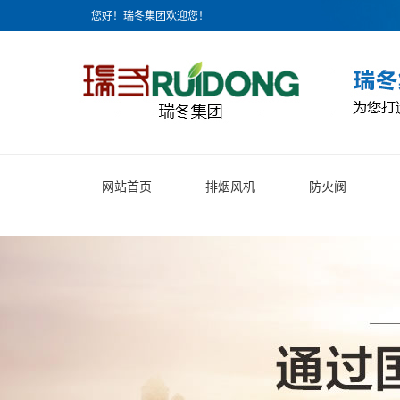
您好！瑞冬集团欢迎您！
网站首页
排烟风机
防火阀