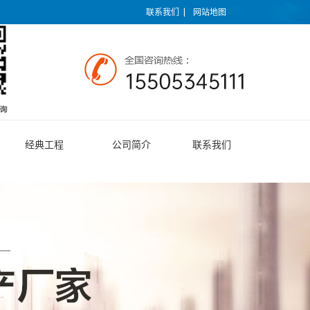
联系我们 |
网站地图
经典工程
公司简介
联系我们