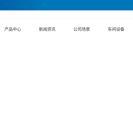
产品中心
新闻资讯
公司场景
车间设备