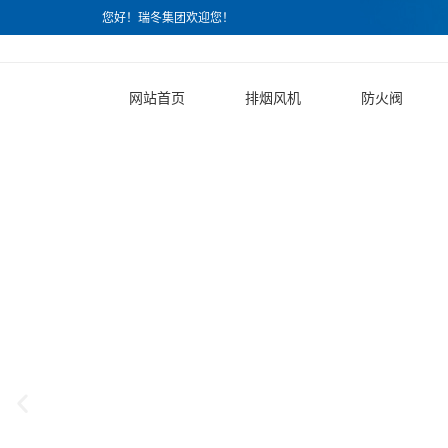
您好！瑞冬集团欢迎您！
网站首页
排烟风机
防火阀