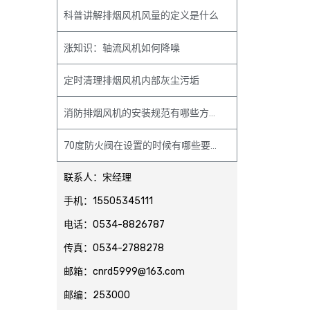
科普讲解排烟风机风量的定义是什么
涨知识：轴流风机如何降噪
定时清理排烟风机内部灰尘污垢
消防排烟风机的安装规范有哪些方面上的
70度防火阀在设置的时候有哪些要求呢
联系人：宋经理
手机：15505345111
电话：0534-8826787
传真：0534-2788278
邮箱：cnrd5999@163.com
邮编：253000