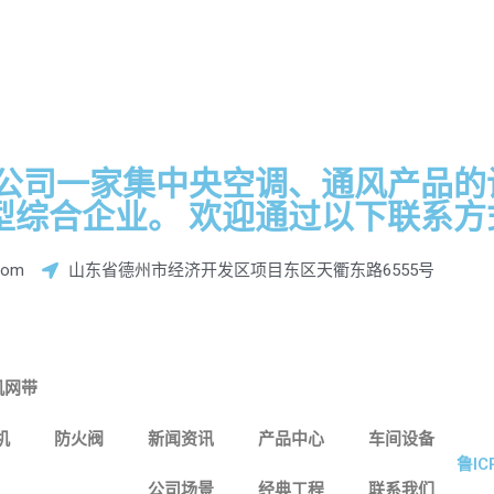
限公司一家集中央空调、通风产品的
型综合企业。 欢迎通过以下联系方
com
山东省德州市经济开发区项目东区天衢东路6555号
机网带
机
防火阀
新闻资讯
产品中心
车间设备
鲁IC
公司场景
经典工程
联系我们