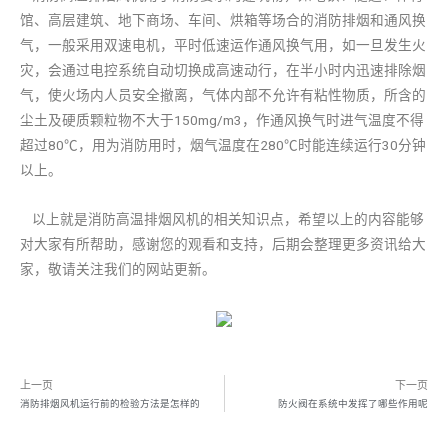
馆、高层建筑、地下商场、车间、烘箱等场合的消防排烟和通风换
气，一般采用双速电机，平时低速运作通风换气用，如一旦发生火
灾，会通过电控系统自动切换成高速动行，在半小时内迅速排除烟
气，使火场内人员安全撤离，气体内部不允许有粘性物质，所含的
尘土及硬质颗粒物不大于150mg/m3，作通风换气时进气温度不得
超过80℃，用为消防用时，烟气温度在280℃时能连续运行30分钟
以上。
以上就是消防高温排烟风机的相关知识点，希望以上的内容能够
对大家有所帮助，感谢您的观看和支持，后期会整理更多资讯给大
家，敬请关注我们的网站更新。
上一页
下一页
消防排烟风机运行前的检验方法是怎样的
防火阀在系统中发挥了哪些作用呢