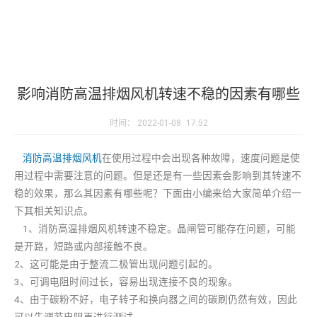
影响消防高温排烟风机转速不稳的因素有哪些
时间：
2022-01-08
17:52
消防高温排烟风机
在使用过程中会出现各种故障，速度问题是使
用过程中需要注意的问题。但是还是有一些因素会影响到其转速不
稳的效果，那么其因素有哪些呢？下面由小编来给大家简单介绍一
下其相关知识点。
1、消防高温排烟风机转速不稳定。晶闸管可能存在问题，可能
是开路，短路或内部接触不良。
2、这可能是由于整流二极管出现问题引起的。
3、可调电阻时间过长，容易出现连接不良的现象。
4、由于碳粉不好，电子转子和换向器之间的碳刷仍然有效，因此