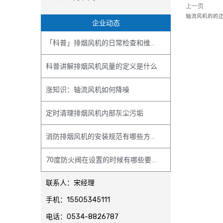
上一页
轴流风机的的
企业动态
「科普」排烟风机的日常检查和维护要点
科普讲解排烟风机风量的定义是什么
涨知识：轴流风机如何降噪
定时清理排烟风机内部灰尘污垢
消防排烟风机的安装规范有哪些方面上的
70度防火阀在设置的时候有哪些要求呢
联系人：宋经理
手机：15505345111
电话：0534-8826787