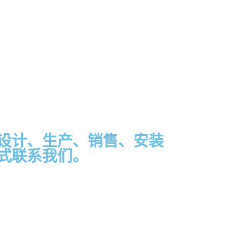
设计、生产、销售、安装
式联系我们。