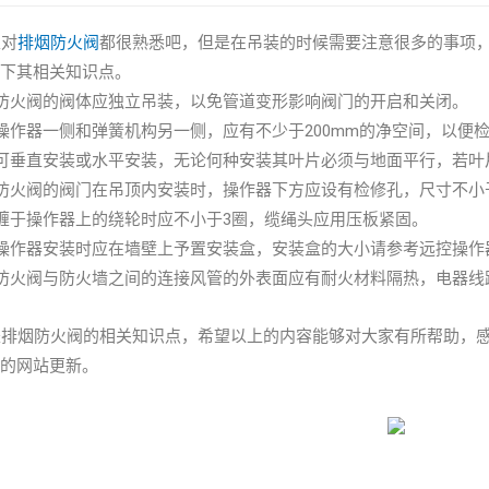
对
排烟防火阀
都很熟悉吧，但是在吊装的时候需要注意很多的事项
一下其相关知识点。
防火阀的阀体应独立吊装，以免管道变形影响阀门的开启和关闭。
作器一侧和弹簧机构另一侧，应有不少于200mm的净空间，以便
可垂直安装或水平安装，无论何种安装其叶片必须与地面平行，若叶
火阀的阀门在吊顶内安装时，操作器下方应设有检修孔，尺寸不小于45
缠于操作器上的绕轮时应不小于3圈，缆绳头应用压板紧固。
操作器安装时应在墙壁上予置安装盒，安装盒的大小请参考远控操作
火阀与防火墙之间的连接风管的外表面应有耐火材料隔热，电器线路
排烟防火阀的相关知识点，希望以上的内容能够对大家有所帮助，感
们的网站更新。