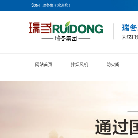
您好！瑞冬集团欢迎您！
网站首页
排烟风机
防火阀