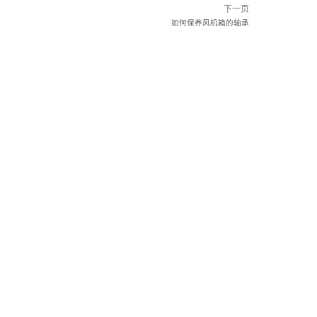
下一页
如何保养风机箱的轴承