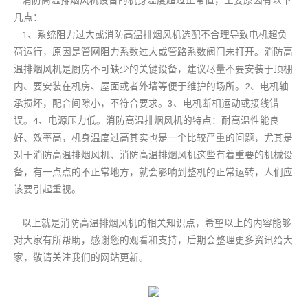
消防高温排烟风机设备的机身温度超过正常值，主要原因有以下
几点：
1、系统阻力过大或消防高温排烟风机选配不合理导致电机超负
荷运行，原因是管网阻力系数过大或管路系数阀门未打开。消防高
温排烟风机是厨房不可缺少的关键设备，建议尽量不要安装于顶棚
内、要安装在机房、屋面或者外墙等便于维护的场所。2、电机轴
承损坏，配合间隙小，不符合要求。3、电机断相运动或接线错
误。4、电源压力低。消防高温排烟风机的特点：耐高温性能良
好、效率高，机身温度过高其实也是一个比较严重的问题，尤其是
对于消防高温排烟风机、消防高温排烟风机这些有着重要的机械设
备，有一点点的不正常地方，就会影响到整机的正常运转，人们应
该要引起重视。
以上就是消防高温排烟风机的相关知识点，希望以上的内容能够
对大家有所帮助，感谢您的观看和支持，后期会整理更多资讯给大
家，敬请关注我们的网站更新。