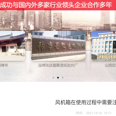
风机箱在使用过程中需要
时间：
2021-10-16
15:11