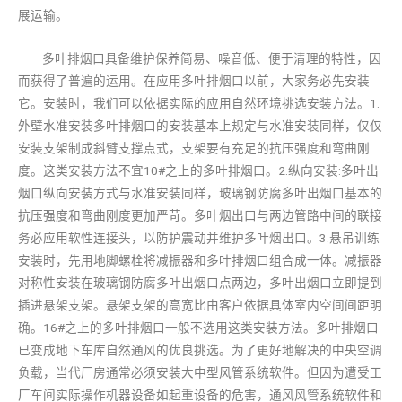
展运输。
多叶排烟口具备维护保养简易、噪音低、便于清理的特性，因
而获得了普遍的运用。在应用多叶排烟口以前，大家务必先安装
它。安装时，我们可以依据实际的应用自然环境挑选安装方法。1.
外壁水准安装多叶排烟口的安装基本上规定与水准安装同样，仅仅
安装支架制成斜臂支撑点式，支架要有充足的抗压强度和弯曲刚
度。这类安装方法不宜10#之上的多叶排烟口。2.纵向安装:多叶出
烟口纵向安装方式与水准安装同样，玻璃钢防腐多叶出烟口基本的
抗压强度和弯曲刚度更加严苛。多叶烟出口与两边管路中间的联接
务必应用软性连接头，以防护震动并维护多叶烟出口。3.悬吊训练
安装时，先用地脚螺栓将减振器和多叶排烟口组合成一体。减振器
对称性安装在玻璃钢防腐多叶出烟口点两边，多叶出烟口立即提到
插进悬架支架。悬架支架的高宽比由客户依据具体室内空间间距明
确。16#之上的多叶排烟口一般不选用这类安装方法。多叶排烟口
已变成地下车库自然通风的优良挑选。为了更好地解决的中央空调
负载，当代厂房通常必须安装大中型风管系统软件。但因为遭受工
厂车间实际操作机器设备如起重设备的危害，通风风管系统软件和