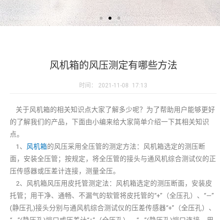
风机箱的风压测定有哪些方法
时间：
2021-11-08
17:13
关于风机箱的相关知识点大家了解多少呢？为了帮助用户能够更好
的了解我们的产品，下面由小编来给大家简单介绍一下其相关知识
点。
1、
风机箱
的风压采用全压管的测定方法：风机箱选定的测压断
面，安装全压管；按规定，将全压管的接头与通风机综合测试仪的正
压传感器或压差计连接，测量全压。
2、风机箱风压用皮托管测定法：风机箱选定的测压断面，安装皮
托管；用干净、通畅、不漏气的软管将皮托管的“+”（全压孔）、“—”
(静压孔)接头分别与通风机综合测试仪的压差传感器“+”（全压孔）、