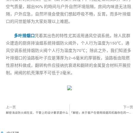
空气质量，超出90% 的時间与户外自然环境阻隔，房间内味道无法阻
隔，户外应急，自然环境会使我们想起呼吸不畅，反胃。而多叶排烟
口的问世能够为大家处理以上难题。
多叶排烟口
凭着其出色的特性尤其适用通风空调系统。除人民群
众建造的厨房排油烟系统排烟防火阀外，个人行为温度为150℃，通
风空调系统排烟防火阀个人行为温度为70℃；除此之外，我们知道多
叶排烟口的油路板叶子应是薄厚为2~6毫米的厚钢板，油路板由阻燃
性原材料做成，翻转构件应接纳抗衰退和翻转的金属复合材料开展控
制。闸阀的机壳薄厚不可低于2毫米。
上一页
下一页
解密浅谈防火阀在支、干管上的设计要求是什么
「解密」关于客户在使用排烟风机箱存在的一些问题