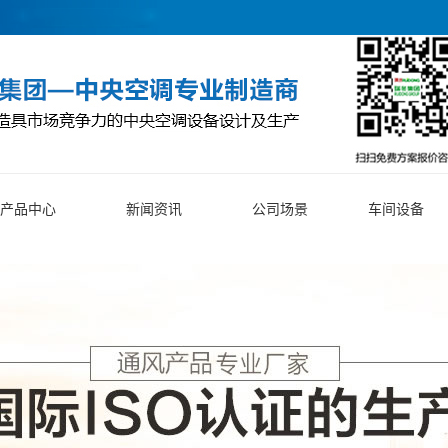
产品中心
新闻资讯
公司场景
车间设备