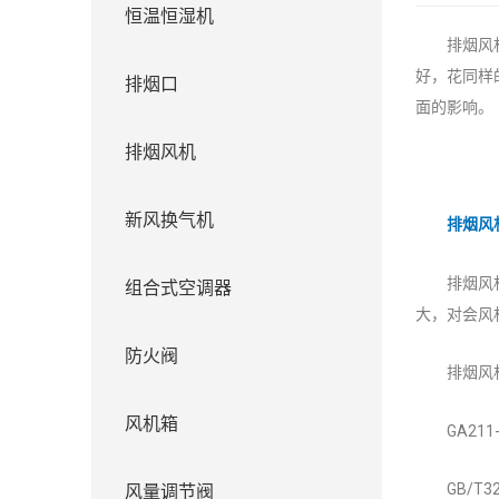
恒温恒湿机
排烟风
好，花同样
排烟口
面的影响。
排烟风机
新风换气机
排烟风
排烟风
组合式空调器
大，对会风
防火阀
排烟风
风机箱
GA21
GB/T
风量调节阀