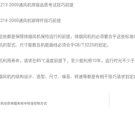
10213-2000通风机焊接品质考试技巧前提
10214-2000通风机铆焊件技巧前提
这些都是保障排烟风机保险运行的前提，排烟风机的必须要合乎这些标准
机的型式、尺寸能数及机能曲线必须合乎GB/T3225的划定。
机利用寿命，请求在85℃温度前提下，至少能利用10年，运行时光不少于1
烟风机的结构设计、造型、尺寸、噪音、转速等都是有相干技巧请求划定
风机在防排烟系统中较佳控制方式