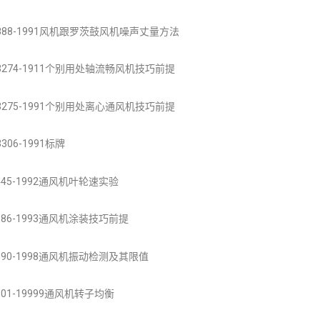
2888-1991风机跟罗茨鼓风机噪声丈量方法
13274-1911个别用处轴流畅风机技巧前提
13275-1991个别用处离心通风机技巧前提
3306-1991标牌
6445-1992通风机叶轮速实验
6886-1993通风机涂装技巧前提
8690-1998通风机振动检测及其限值
9101-19999通风机转子均衡