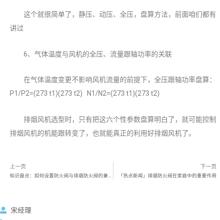
这个就很简单了，静压、动压、全压，盘算方法，前面咱们都有
讲过
6、气体温度与风机的全压、流量跟轴功率的关联
在气体温度变更不影响风机流量的前提下，全压跟轴功率盘算：
P1/P2=(273 t1)(273 t2) N1/N2=(273 t1)(273 t2)
排烟风机选型时，只有把这六个性参数盘算明白了，就可能控制
排烟风机的机能跟转变了，也就能真正的利用好排烟风机了。
上一页
下一页
知识盘点：如何设置防火阀与排烟防火阀的兼容性
「热点新闻」排烟防火阀在家庭中的重要作用
宋经理