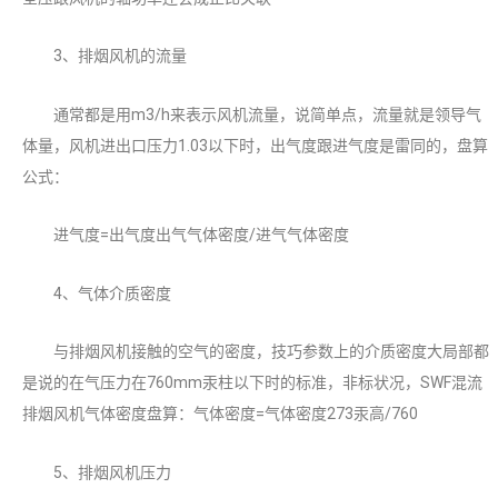
3、排烟风机的流量
通常都是用m3/h来表示风机流量，说简单点，流量就是领导气
体量，风机进出口压力1.03以下时，出气度跟进气度是雷同的，盘算
公式：
进气度=出气度出气气体密度/进气气体密度
4、气体介质密度
与排烟风机接触的空气的密度，技巧参数上的介质密度大局部都
是说的在气压力在760mm汞柱以下时的标准，非标状况，SWF混流
排烟风机气体密度盘算：气体密度=气体密度273汞高/760
5、排烟风机压力