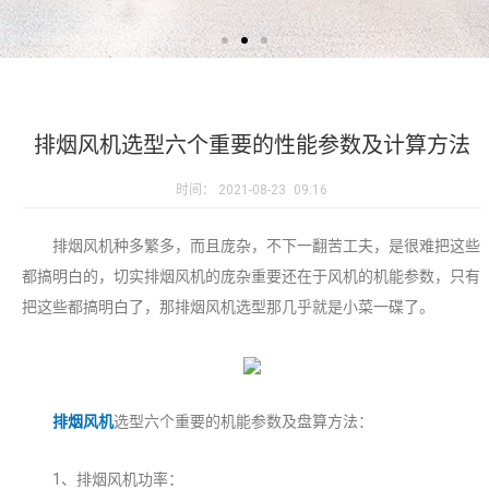
排烟风机选型六个重要的性能参数及计算方法
时间：
2021-08-23
09:16
排烟风机种多繁多，而且庞杂，不下一翻苦工夫，是很难把这些
都搞明白的，切实排烟风机的庞杂重要还在于风机的机能参数，只有
把这些都搞明白了，那排烟风机选型那几乎就是小菜一碟了。
排烟风机
选型六个重要的机能参数及盘算方法：
1、排烟风机功率：