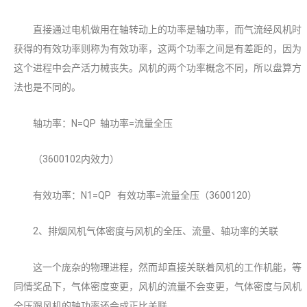
直接通过电机做用在轴转动上的功率是轴功率，而气流经风机时
获得的有效功率则称为有效功率，这两个功率之间是有差距的，因为
这个进程中会产活力械丧失。风机的两个功率概念不同，所以盘算方
法也是不同的。
轴功率：N=QP 轴功率=流量全压
（3600102内效力）
有效功率：N1=QP 有效功率=流量全压（3600120）
2、排烟风机气体密度与风机的全压、流量、轴功率的关联
这一个庞杂的物理进程，然而却直接关联着风机的工作机能，等
同情奖品下，气体密度变更，风机的流量不会变更，气体密度与风机
全压跟风机的轴功率还会成正比关联