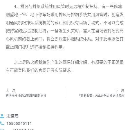
4、排风与排烟系统共用风管时无远程控制把持。有一些修建
别墅地下室、地下停车场采用排风与排烟系统共用风管时，创造发
明通风机跟排烟系统机前的截止阀门只有当场手动式，不可以完成
把持室的远程控制把持，一旦发生火灾时，需人在当场去封闭式离
心风机前的截止阀门，将立即危害排烟系统体系。对于此事提倡其
截止阀门提升远程控制把持作用。
之上是防火阀我给你产生的简易详细介绍，有须要的不正确很
有可能登陆我们的官网开展实际征求。
上一页
下一页
解决多叶排烟口冒烟问题的方法
「果断收藏」怎么对防火阀进行吊装
宋经理
15505345111