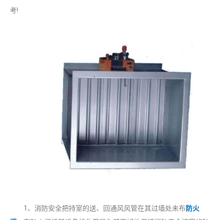
考!
1、消防安全把持室的送、回通风风管在其过墙处未布
防火