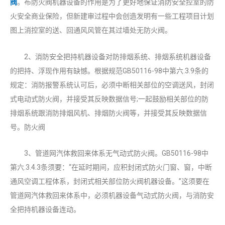
阀
。布防火阀机器设备的作用是为了更好地保证消防安全控室的防
火安全商业保险，但新建审过程中会创造发明有一些工程项目计划
图上消控室的送、回通风风管在其过墙处无防火阀。
2、消防安全把持机器设备对防排烟系统、排烟系统机器设备
的把持、浮现作用有缺憾。根据规范GB50116-98中第六.3.9条的
规定：消防报警系统认可后，必须中断相关部位的空调送风，封闭
式电动式防火阀，并接受其反映数据信号;一起鼓励相关部位的防
排烟系统跟消防排烟风机、排烟防火阀等，并接受其反映数据信
号。防火阀
3、管道网汽体救回来体系无气动式防火阀。GB50116-98中
第六.3.4.3条须要：“在延时期间，应积封闭式防火门窗、窗，中断
通风空调工程体系，封闭式相关部位防火阀机器设备。”这须要在
管道网汽体救回来体系中，必须机器设备气动式防火阀，与消防安
全把持机器设备连动。