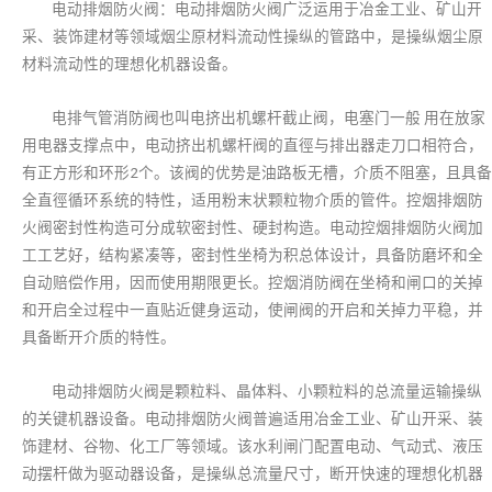
电动排烟防火阀：电动排烟防火阀广泛运用于冶金工业、矿山开
采、装饰建材等领域烟尘原材料流动性操纵的管路中，是操纵烟尘原
材料流动性的理想化机器设备。
电排气管消防阀也叫电挤出机螺杆截止阀，电塞门一般 用在放家
用电器支撑点中，电动挤出机螺杆阀的直徑与排出器走刀口相符合，
有正方形和环形2个。该阀的优势是油路板无槽，介质不阻塞，且具备
全直徑循环系统的特性，适用粉末状颗粒物介质的管件。控烟排烟防
火阀密封性构造可分成软密封性、硬封构造。电动控烟排烟防火阀加
工工艺好，结构紧凑等，密封性坐椅为积总体设计，具备防磨坏和全
自动赔偿作用，因而使用期限更长。控烟消防阀在坐椅和闸口的关掉
和开启全过程中一直贴近健身运动，使闸阀的开启和关掉力平稳，并
具备断开介质的特性。
电动排烟防火阀是颗粒料、晶体料、小颗粒料的总流量运输操纵
的关键机器设备。电动排烟防火阀普遍适用冶金工业、矿山开采、装
饰建材、谷物、化工厂等领域。该水利闸门配置电动、气动式、液压
动摆杆做为驱动器设备，是操纵总流量尺寸，断开快速的理想化机器