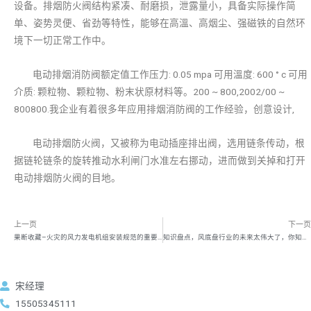
设备。排烟防火阀结构紧凑、耐磨损，泄露量小，具备实际操作简
单、姿势灵便、省劲等特性，能够在高溫、高烟尘、强磁铁的自然环
境下一切正常工作中。
电动排烟消防阀额定值工作压力: 0.05 mpa 可用溫度: 600 ° c 可用
介质: 颗粒物、颗粒物、粉末状原材料等。200 ~ 800,2002/00 ~
800800.我企业有着很多年应用排烟消防阀的工作经验，创意设计,
电动排烟防火阀，又被称为电动插座排出阀，选用链条传动，根
据链轮链条的旋转推动水利闸门水准左右挪动，进而做到关掉和打开
电动排烟防火阀的目地。
上一页
下一页
果断收藏–火灾的风力发电机组安装规范的重要注意事项
知识盘点，风底盘行业的未来太伟大了，你知道吗？
宋经理
15505345111