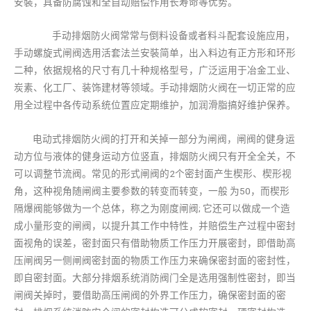
安裝，具备防腐蚀和全自动赔偿作用长寿命等优势。
手动排烟防火阀常常与倒料设备或者料斗配套设施应用，
手动螺旋式闸阀选用活套法兰安裝简单，出入料边有正方形和环形
二种，依据规格的尺寸有几十种规格型号，广泛运用于冶金工业、
炭素、化工厂、装饰建材等领域。手动排烟防火阀在一切正常的应
用全过程中各传动系统位置应定期维护，加润滑脂搞好维护保养。
电动式排烟防火阀的打开和关掉一部分为闸阀，闸阀的健身运
动方位与液体的健身运动方位竖直，排烟防火阀只有开全全关，不
可以调整节流阀。常见的形式闸阀的2个密封面产生楔形、楔形视
角，这种视角随闸阀主要参数的转变而转变，一般 为50，而楔形
隔爆阀能够做为一个总体，称之为刚度闸阀; 它还可以做成一个造
成小量形变的闸阀，以提升其工作中特性，并赔偿生产过程中密封
面视角的误差，密封面只有借助物质工作压力开展密封，即借助高
压闸阀另一侧闸阀密封面的物质工作压力来确保密封面的密封性，
即自密封面。大部分排烟系统消防阀门全是选用强制性密封，即当
闸阀关掉时，要借助高压闸阀的外界工作压力，确保密封面的密