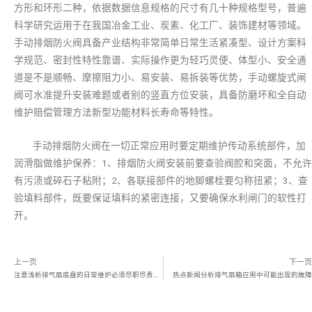
方形和环形二种，依据数据信息规格的尺寸有几十种规格型号，普遍
科学研究运用于在我国冶金工业、炭素、化工厂、装饰建材等领域。
手动排烟防火阀具备产业结构非常简单日常生活紧凑型、设计方案科
学规范、密封性特性靠谱、实际操作更为轻巧灵便、体型小、安全通
道是不是顺畅、摩擦阻力小、易安装、易拆装等优势，手动螺旋式闸
阀可水准提升安装难题或者别的竖直方位安装，具备防磨坏和全自动
维护赔偿管理方法新型功能材料长寿命等特性。
手动排烟防火阀在一切正常应用时要定期维护传动系统部件，加
润滑脂做维护保养：1、排烟防火阀安装前要查验阀腔和突面，不允许
有污渍或碎石子粘附；2、各联接部件的地脚螺栓要匀称扭紧；3、查
验填料部件，既要保证填料的紧密连接，又要确保水利闸门的软性打
开。
上一页
下一页
注意浅析排气扇底盘的日常维护必须尽职尽责、尽职尽责。
热点新闻分析排气扇箱应用中可能出现的故障