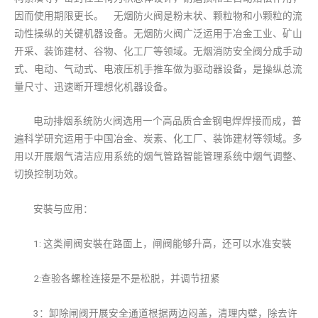
因而使用期限更长。 无烟防火阀是粉末状、颗粒物和小颗粒的流
动性操纵的关键机器设备。无烟防火阀广泛运用于冶金工业、矿山
开采、装饰建材、谷物、化工厂等领域。无烟消防安全阀分成手动
式、电动、气动式、电液压机手推车做为驱动器设备，是操纵总流
量尺寸、迅速断开理想化机器设备。
电动排烟系统防火阀选用一个高品质合金钢电焊焊接而成，普
遍科学研究运用于中国冶金、炭素、化工厂、装饰建材等领域。多
用以开展烟气清洁应用系统的烟气管路智能管理系统中烟气调整、
切换控制功效。
安裝与应用：
1: 这类闸阀安裝在路面上，闸阀能够升高，还可以水准安裝
2:查验各螺栓连接是不是松脱，并调节扭紧
3：卸除闸阀开展安全通道根据两边闷盖，清理内壁，除去许