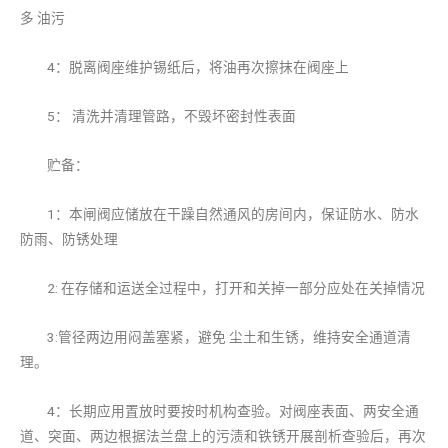
多 油污
4：脱离阀座维护锡纸后，将油再次擦抹在阀座上
5： 清洗并清理管路，不毁坏密封性表面
贮备：
1：本闸阀应储放在干躁自然通风的房间内，保证防水、防水
防雨、防锈处理
2: 在存储和运送全过程中，打开和关掉一部分应处在关掉情况
3:管径两边用闷盖塞紧，避免 尘土和生锈，维持安全通道清
理。
4：长期应用置放时要按时机构查验。对阀座表面、两安全通
道、突面、两边根据法兰盘上的污渍和铁锈开展剖析查验后，再次