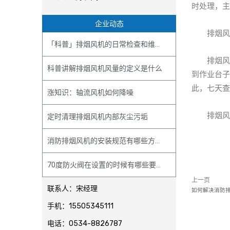
时处理，主
企业动态
排烟
「科普」排烟风机的日常检查和维护要点
排烟
科普讲解排烟风机风量的定义是什么
到作业台
此，七天
涨知识：轴流风机如何降噪
排烟
定时清理排烟风机内部灰尘污垢
消防排烟风机的安装规范有哪些方面上的
70度防火阀在设置的时候有哪些要求呢
上一页
联系人：宋经理
如何解决消防
手机：15505345111
电话：0534-8826787