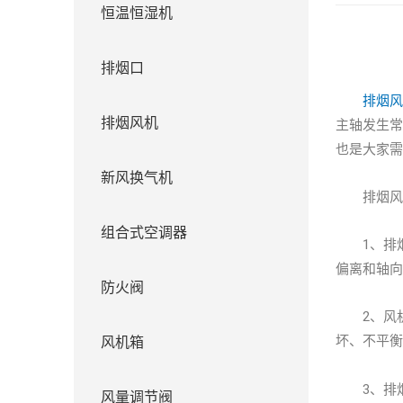
恒温恒湿机
排烟口
排烟
排烟风机
主轴发生
也是大家
新风换气机
排烟
组合式空调器
1、排
偏离和轴
防火阀
2、风
坏、不平衡
风机箱
3、排
风量调节阀