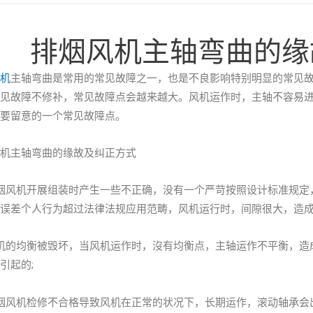
排烟风机
主轴弯曲的缘
风机
主轴弯曲是常用的常见故障之一，也是不良影响特别明显的常见
常见故障不修补，常见故障点会越来越大。风机运作时，主轴不容易
需要留意的一个常见故障点。
风机主轴弯曲的缘故及纠正方式
烟风机开展组装时产生一些不正确，没有一个严苛按照设计标准规定
向误差个人行为超过法律法规应用范畴，风机运行时，间隙很大，造
机的均衡被毁坏，当风机运作时，沒有均衡点，主轴运作不平衡，造
引起的;
烟风机检修不合格导致风机在正常的状况下，长期运作，滚动轴承会