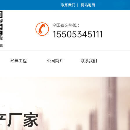
联系我们 |
网站地图
经典工程
公司简介
联系我们