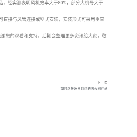
品，经实测表明风机效率大于80%，部分大机号大于
可直接与风管连接或壁式安装，安装形式可采用垂直
谢您的观看和支持，后期会整理更多资讯给大家，敬
下一页
如何选择适合自己的防火阀产品