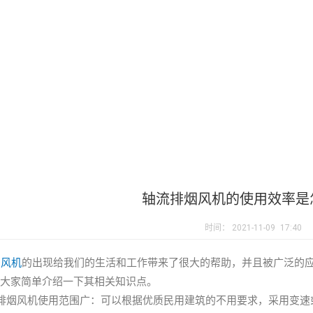
轴流排烟风机的使用效率是
时间：
2021-11-09
17:40
烟风机
的出现给我们的生活和工作带来了很大的帮助，并且被广泛的
给大家简单介绍一下其相关知识点。
排烟风机使用范围广：可以根据优质民用建筑的不用要求，采用变速