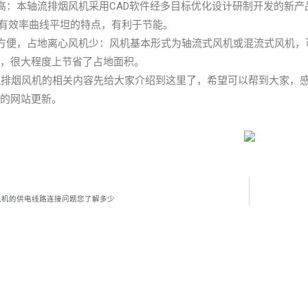
：本轴流排烟风机采用CAD软件经多目标优化设计研制开发的新产
具有效率曲线平坦的特点，有利于节能。
方便，占地离心风机少：风机基本形式为轴流式风机或混流式风机，
式，很大程度上节省了占地面积。
排烟风机的相关内容先给大家介绍到这里了，希望可以帮到大家，感
们的网站更新。
风机的供电线路连接问题您了解多少