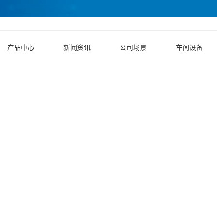
产品中心
新闻资讯
公司场景
车间设备