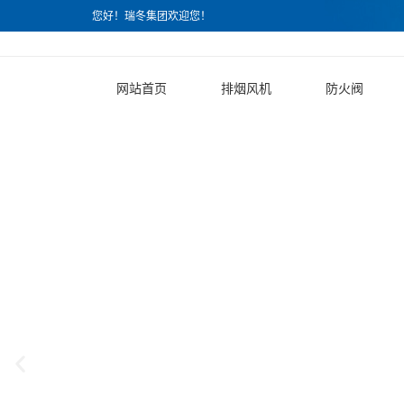
您好！瑞冬集团欢迎您！
网站首页
排烟风机
防火阀