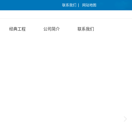
联系我们 |
网站地图
经典工程
公司简介
联系我们