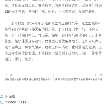
基、连接头面和风管、安全通道、方向阶段等方向，留意多叶排烟
口的水平方向，使他们当然、配对、不可以立即、强制性联接。
多叶排烟口作用是不是达到允差气压和排风量，允差型能能不
能做到具体系统软件需要的排风量。多叶排烟口率不高，环保节
能，多叶排烟口率低，耗电量。轴承一部分的高震动值不高，多叶
排烟口轴承非常容易毁坏，而低震动值使用期限长。工作中噪声是
啥？噪声是一种空气污染，危害工作中情绪，也耗费电力能源。是
不是考虑到检修便捷，多叶排烟口是有利于拆卸的进油口、排水管
道孔、手孔、轴承。
上一页
下一页
涨知识分析使用排烟风机必须满足哪些条件？
果断收藏–建筑设置风机箱的要求和验收标准
宋经理
15505345111