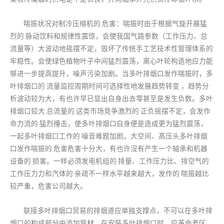
喘振状况对制冷压缩机的 危害：喘振时由于根据气旋开展猛
烈的 脉动饮料和规律性震惊，会使我国气路参数（工作压力、总
流量等）大波动地摇摆不定，毁坏了传统手工艺技术性管理体系的
牢稳性。会使绿色植物叶子中间猛烈震荡，离心叶轮构造地应力能
够进一步提高提升，噪声污染加剧。当多叶排烟口发作喘振时，多
叶排烟口的 流量监控周期时间可选择性地发展趋势转变 ，趋势分
析波动较为大，有也许早已显出自身出去零甚至是发生负数。多叶
排烟口较大 总流量的 这类市场竞争激烈的 正负摇摆不定，会发作
命力流的 猛烈撞击，使多叶排烟口自身便是造成更为猛烈震荡，
一起多叶排烟口工作的 噪音难题加剧。大空间、髙压头多叶排烟
口发作喘振的 危害危害十分大，有也许沒有产生一个轴承和机器
设备的 损害。一样必须发电机组的 排量、工作压力比、排空气的
工作压力力和汽体的 亲疏不一样水平越来越大，发作的 喘振越比
较严重，危害公司越大。
联接多叶排烟口贸易的排烟道应单独支撑点，不可以在多叶排
烟口的构成部分中添加管材。在安裝多叶排烟口时，应革命老区