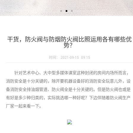
干货，防火阀与防烟防火阀比照运用各有哪些优
势？
时间：
2021-09-15
09:15
针对艺术中心、大中型多媒体课室这种封闭的房间内场所而言，
消防安全是十分关键的，除开要机器设备好的消防安全玩意儿外，设
备消防安全排油烟管道、防火阀全是十分关键的。但是防火阀也或是
有好是多少种归类的，实际挑选哪一种好呢？下边伴随着防火阀生产
厂家一起来看一下。