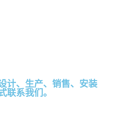
设计、生产、销售、安装
式联系我们。