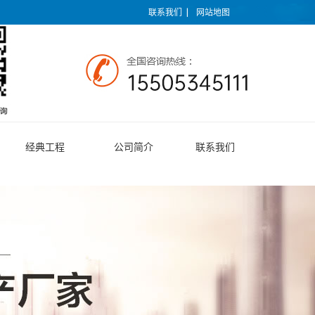
联系我们 |
网站地图
经典工程
公司简介
联系我们