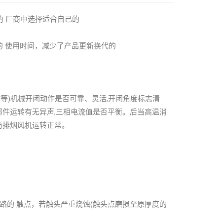
 厂商中选择适合自己的
们以后的 使用时间，减少了产品更新换代的
锈钢等)机械开闭动作是否可靠、灵活,开闭角度标志清
部件运转有无异声,三相电流值是否平衡。后当高温消
防排烟风机运转正常。
有主回路的 触点，若触头严重烧蚀(触头点磨损至原厚度的