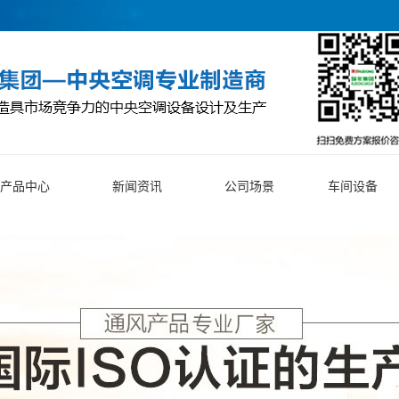
产品中心
新闻资讯
公司场景
车间设备