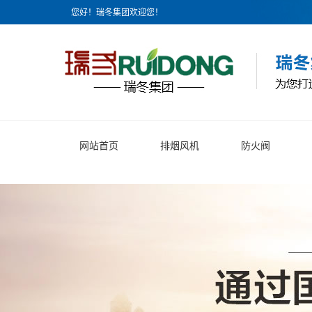
您好！瑞冬集团欢迎您！
网站首页
排烟风机
防火阀