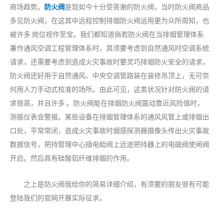
商场趋势。
防火阀
是现如今十分受答谢的防火阀，当时防火阀商品
多见防火阀，在这其中远程控制排烟防火阀运用更为众所周知，也
被许多 岗位视作至宝。我们都知道倘若防火阀在当排烟管理体系
兼作通风空调工程管理体系时，其须要考虑到自然通风时空调系统
请求，还需要考虑到造成火灾事故时要灵巧排烟防火安全的请求，
防火阀还好用于自然通风、中央空调管路装在装修吊顶上，无可奈
何用人力手动式校准的场所。由此可见，这类状况针对防火阀的请
求很高，并且许多 。防火阀能在排烟防火阀震动靠近风险值时，
测振仪表会警报。某些设备在排烟管理体系的通风风管上或排烟出
口处，平常常闭，造成火灾事故时烟感探测器摄像头传出火灾事故
数据信号，把持管理中心插电給阀上远途把持器上的电磁阀使闸阀
开启。然后具有硅酸铝纤维排烟的作用。
之上是防火阀我给你的简易详细介绍，有须要的朋友很有可能
登陆我们的官网开展实际征求。