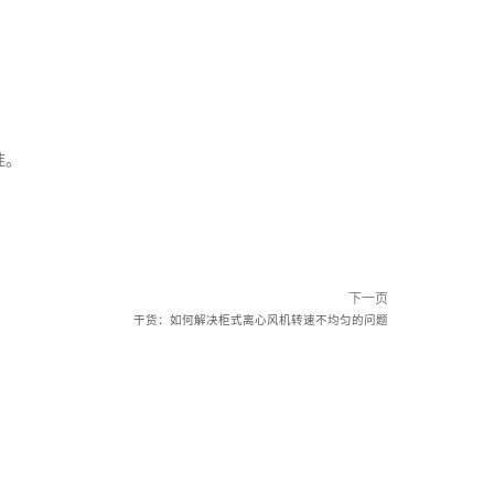
准。
下一页
干货：如何解决柜式离心风机转速不均匀的问题