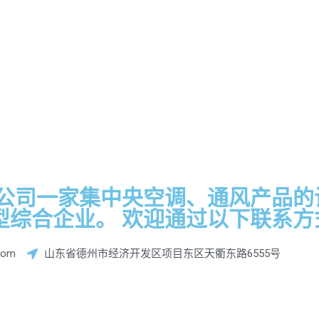
限公司一家集中央空调、通风产品的
型综合企业。 欢迎通过以下联系方
com
山东省德州市经济开发区项目东区天衢东路6555号