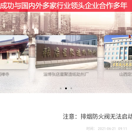
注意：排烟防火阀无法启
时间：
2021-06-21
09:11