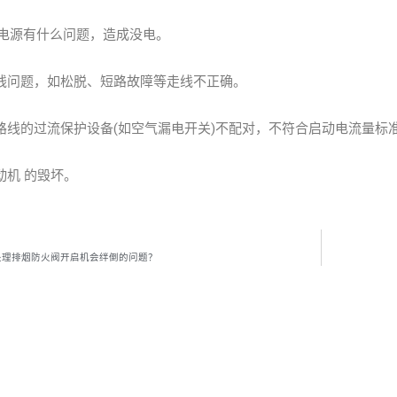
关电源有什么问题，造成没电。
线问题，如松脱、短路故障等走线不正确。
路线的过流保护设备(如空气漏电开关)不配对，不符合启动电流量标
动机 的毁坏。
处理排烟防火阀开启机会绊倒的问题？