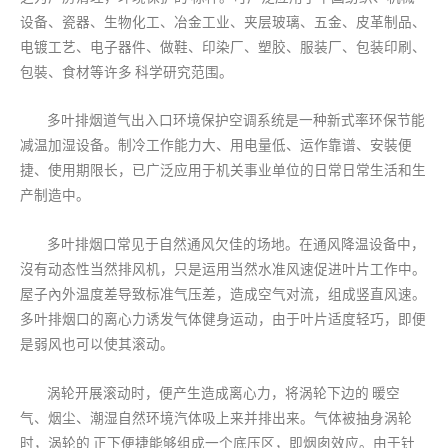
设备、瓷器、生物化工、冶金工业、夹层玻璃、五金、皮革制品、
电镀工艺、电子器件、做鞋、印染厂、塑胶、服装厂、包装印刷、
包裝、食材等许多 科学研究范围。
多叶排烟道气出入口环境保护空调系统是一种新式率环保节能
减温加湿设备。制冷工作能力大、用电量低、运作靠谱、安裝便
捷、使用期限长，已广泛应用于机关事业单位的日常日常生活和生
产制造中。
多叶排烟口常见于自然通风欠佳的场地。在通风降温设备中，
沒有动态性当然排风机，只是运用当然水准风速促进叶片工作中。
屋子內外温度差导致标准气压差，造成空气对流，组成竖直风速。
多叶排烟口的离心力诱发气体健身运动，由于叶片适度轻巧，即便
是弱风也可以使其滚动。
涡轮开展滚动时，便产生造成离心力，将涡轮下边的 暖空
气、烟尘、潮湿自然环境汽体吸上来并排出来。气体被抽身涡轮
时，涡轮的 正下便捷能够组成一个底压区，即烟囱效应。由于针