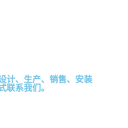
设计、生产、销售、安装
式联系我们。