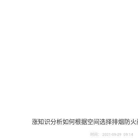
涨知识分析如何根据空间选择排烟防火
时间：
2021-09-29
09:14