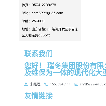
传真：0534-2788278
邮箱：cnrd5999@163.com
邮编：253000
地址：山东省德州市经济开发区项目东
区天衢东路6555号
联系我们
您好！ 瑞冬集团股份有
及维保为一体的现代化大
宋经理
15505345111
cnrd5999@163.
友情链接