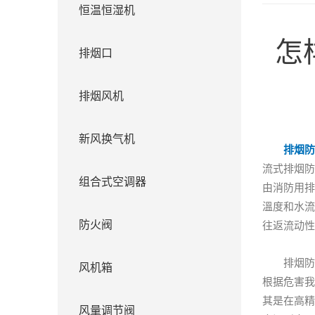
恒温恒湿机
怎
排烟口
排烟风机
新风换气机
排烟
流式排烟防
组合式空调器
由消防用排
溫度和水流
防火阀
往返流动
排烟
风机箱
根据危害
其是在高
风量调节阀