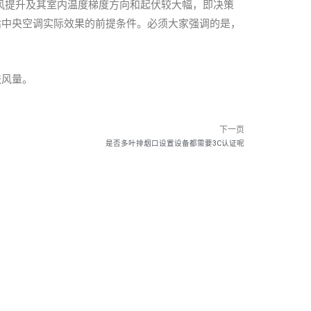
换风提升及其室内温度梯度方向和起伏较大幅，即决策
估中央空调实际效果的前提条件。必须大家强调的是，
送风量。
下一页
是否多叶排烟口设置设备都需要3C认证呢