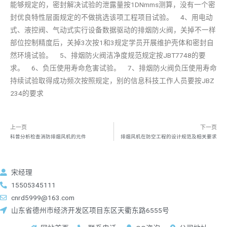
能够规定的，密封解决试验的泄露量按1DNmms测算，没有一个密
封优良特性层面规定的不做挑选该项工程项目试验。 4、用电动
式、液控阀、气动式实行设备数据驱动的排烟防火阀，关掉不一样
部位控制精度后，关掉3次按1和3规定学员开展维护壳体和密封自
然环境试验。 5、排烟防火阀洁净度规范规定按JBT7748的要
求。 6、负压使用寿命危害试验。 7、排烟防火阀负压使用寿命
持续试验取得成功频次按照规定，别的信息科技工作人员要按JBZ
234的要求
上一页
下一页
科普分析检查消防排烟风机的元件
排烟风机在防空工程的设计规范及相关要求
宋经理
15505345111
cnrd5999@163.com
山东省德州市经济开发区项目东区天衢东路6555号